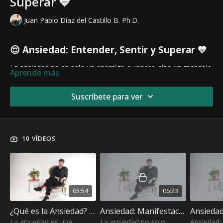
Superar 💙
Juan Pablo Díaz del Castillo B. Ph.D.
😌 Ansiedad: Entender, Sentir y Superar 💙
La ansiedad no es solo un enemigo a vencer, sino un mensaje
Aprende más
que nuestro cuerpo y mente nos envían para que prestemos
atención a lo que necesitamos. En lugar de huir de ella,
Suscríbete para ver
podemos aprender a comprenderla, sentirla sin miedo y
transformarla en una aliada para nuestro bienestar.
En este camino de autoconocimiento, descubrirás:
10 VÍDEOS
🌿
Qué es realmente la ansiedad y por qué se
manifiesta
💡
Cómo escuchar sus señales sin que te controle
🛠
Herramientas prácticas para gestionarla con
consciencia
05:54
06:23
💪
Estrategias para recuperar tu paz y confianza
¿Qué es la Ansiedad? Entiende sus Causas, Síntomas y Cómo Manejarla
Ansiedad: Manifestaciones Físicas y Cómo Aliviarlas
La ansiedad no define quién eres, pero sí puede enseñarte a
La ansiedad es una
La ansiedad no solo
Ansiedad: