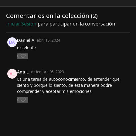
nos producen , para
encima de tí o de otros. P
invitamos
empezar a manejarlas
R O A: Para, Respira,
sintonía p
Comentarios en la colección (
2
)
Observa y Actúa.
abundanc
Iniciar Sesión
para participar en la conversación
Daniel A.
abril 15, 2024
excelente
0
Ana L.
diciembre 05, 2023
Es una tarea de autoconocimiento, de entender que
siento y porque lo siento, de esta manera podre
comprender y aceptar mis emociones.
0