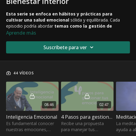
Bienestar Interior
Esta serie se enfoca en hábitos y prácticas para
cultivar una salud emocional
sólida y equilibrada. Cada
episodio podría abordar
temas como la gestión de
emociones, la inteligencia emocional, la empatía y
Aprende más
técnicas para desarrollar una autoestima positiva.
El
objetivo sería
empoderar a los espectadores para que
Suscríbete para ver
aprendan a comprender y expresar sus emociones de
manera saludable.
INTUS, esta dentro de ti
44 VÍDEOS
08:46
02:47
Inteligencia Emocional
4 Pasos para gestionar tus emociones
Es fundamental conocer
Recibe una propuesta
La medita
nuestras emociones,
para manejar tus
ayuda a ab
saber qué nos dicen y qué
emociones, sin pasar por
energía a 