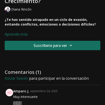
Crecimiento?
Diana Rincón
¿Te has sentido atrapado en un ciclo de evasión,
evitando conflictos, emociones o decisiones difíciles?
La huida y la evasión pueden parecer soluciones
Aprende más
momentáneas, pero
¿qué impacto tienen realmente en tu
vida?
Suscríbete para ver
En este video, exploramos cómo estos mecanismos de
defensa pueden estar frenando tu crecimiento personal y qué
hacer para enfrentar los desafíos con valentía.
Descubre herramientas prácticas para dejar de escapar y
Comentarios (
1
)
empezar a construir
una vida más plena y consciente.
Iniciar Sesión
para participar en la conversación
¡Es hora de enfrentar, sanar y avanzar! 🚀💡
Amparo J.
septiembre 24, 2025
Muy interesante
0