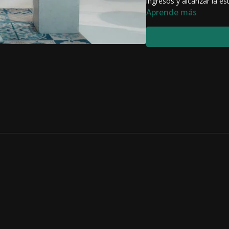
ingresos y alcanzar la es
Aprende más