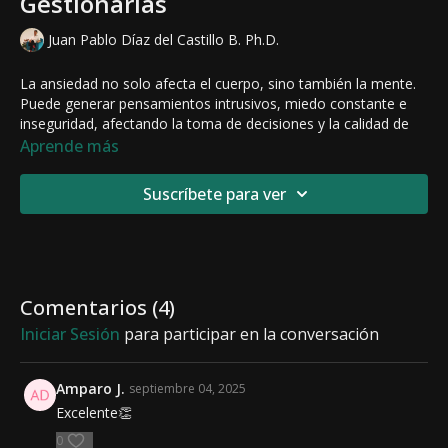
Gestionarlas
Juan Pablo Díaz del Castillo B. Ph.D.
La ansiedad no solo afecta el cuerpo, sino también la mente.
Puede generar pensamientos intrusivos, miedo constante e
inseguridad, afectando la toma de decisiones y la calidad de
vida. Entre sus manifestaciones psicológicas más comunes
Aprende más
están la preocupación excesiva, la sensación de peligro
inminente, la dificultad para concentrarse y la irritabilidad.
Suscríbete para ver
Reconocer estos síntomas es el primer paso para gestionarlos
de manera efectiva. En
INTUS.app
te ofrecemos herramientas
basadas en neurociencia y bienestar emocional para ayudarte
a calmar la mente, mejorar tu enfoque y recuperar la
tranquilidad. Aprende técnicas prácticas de mindfulness,
Comentarios (
4
)
neuroplasticidad y regulación emocional para transformar tu
Iniciar Sesión
para participar en la conversación
bienestar mental.
🔗
Descubre más en
INTUS.app
y empieza a controlar tu
Amparo J.
septiembre 04, 2025
ansiedad hoy.
🚀
Excelente👏
0