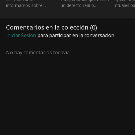
informarnos sobre
un defecto real o
rituales p
condiciones mentales
imaginario poco
evitar que
poco conocidas y detectar
perceptible por otros y
Lavarse l
sus señales a tiempo
empiezan a dar
palmadas 
Comentarios en la colección (
0
)
“soluciones” con
bucle de r
Iniciar Sesión
para participar en la conversación
comportamiento
compulsivo
No hay comentarios todavía