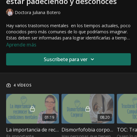
estar padeciendo y desconoces
Doctora Juliana Botero
Hay varios trastornos mentales en los tiempos actuales, poco
conocidos pero más comunes de lo que podríamos imaginar.
Estas deben ser informadas para lograr identificarlas a tiempo,
ya que alguna persona cercana o tú mismo puede estar
Aprende más
padeciendo
Suscríbete para ver
4 VÍDEOS
01:19
08:20
La importancia de reconocer las condiciones mentales
Dismorfofobia corporal
Es importante
Hay personas que tienen
Quien lo p