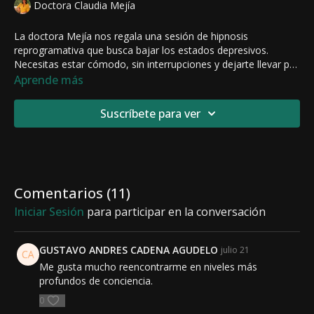
Doctora Claudia Mejía
La doctora Mejía nos regala una sesión de hipnosis
reprogramativa que busca bajar los estados depresivos.
Necesitas estar cómodo, sin interrupciones y dejarte llevar por
su voz. Recuerda que esta sesión trabaja en tu inconsciente,
Aprende más
así que no busques racionalizar lo que escuchas.
Suscríbete para ver
Comentarios (
11
)
Iniciar Sesión
para participar en la conversación
GUSTAVO ANDRES CADENA AGUDELO
julio 21
Me gusta mucho reencontrarme en niveles más
profundos de conciencia.
0