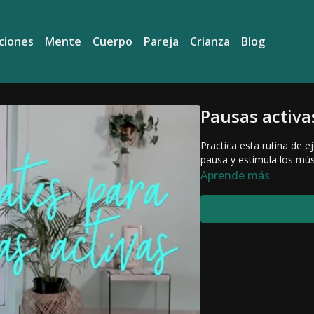
ciones
Mente
Cuerpo
Pareja
Crianza
Blog
Pausas activa
Practica esta rutina de e
pausa y estimula los mú
Aprende más