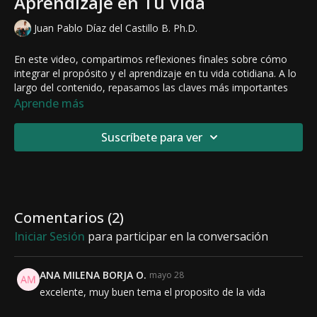
Aprendizaje en Tu Vida
Juan Pablo Díaz del Castillo B. Ph.D.
En este video, compartimos reflexiones finales sobre cómo
integrar el propósito y el aprendizaje en tu vida cotidiana. A lo
largo del contenido, repasamos las claves más importantes
que te ayudarán a conectar con tu propósito personal y a
Aprende más
transformar cada experiencia, positiva o desafiante, en una
oportunidad de crecimiento.
Suscríbete para ver
Exploramos cómo puedes aplicar las lecciones aprendidas en
tu día a día para vivir de manera más consciente, alineada con
tus valores y metas. Te brindaremos herramientas prácticas
para enfrentar los retos con una nueva perspectiva y para
mantenerte enfocado en lo que realmente importa,
Comentarios (
2
)
asegurando que el aprendizaje continúe guiando tu camino
Iniciar Sesión
para participar en la conversación
hacia una vida plena y con sentido.
Si estás buscando maneras de consolidar todo lo que has
ANA MILENA BORJA O.
mayo 28
aprendido sobre tu propósito y cómo vivir con intención, este
excelente, muy buen tema el proposito de la vida
video te proporcionará una guía clara para hacer esa
integración en tu vida. ¡Es momento de tomar todo lo