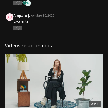
1
reflexionado y comenzar a vivir con mayor profundidad,
propósito y aprendizaje continuo!
Amparo J.
octubre 30, 2025
Excelente
0
Vídeos relacionados
03:57