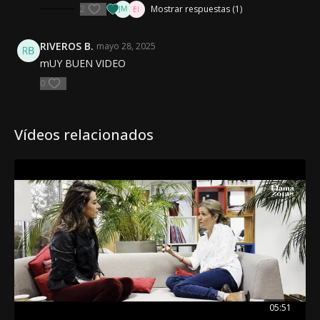
2
Mostrar respuestas (1)
práctica es un regalo para regular tus emociones, bajar la
ansiedad y reconectar con tu cuerpo, especialmente en los
momentos en que todo parece ir demasiado rápido. Tu
RIVEROS B.
mayo 28, 2025
respiración está siempre contigo. Solo necesitas aprender a
mUY BUEN VIDEO
usarla.
0
Vídeos relacionados
05:51