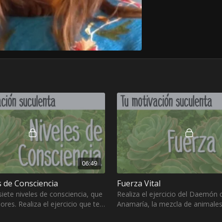
06:49
s de Consciencia
Fuerza Vital
iete niveles de consciencia, que
Realiza el ejercicio del Daemón 
ores. Realiza el ejercicio que te
Anamaría, la mezcla de animale
amaría
representa tus talentos y es tu fu