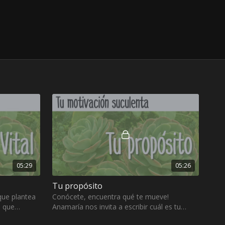
05:29
05:26
Tu propósito
que plantea
Conócete, encuentra qué te mueve!
s que
Anamaría nos invita a escribir cuál es tu
erza vital
propósito, la fuerza natural de vida!