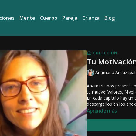
ciones
Mente
Cuerpo
Pareja
Crianza
Blog
COLECCIÓN
Tu Motivació
Anamaría Aristizábal
Anamaría nos presenta pi
te mueve: Valores, Nivel 
En cada capítulo hay un e
descargarlos en los ane
Aprende más