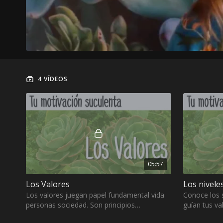
4 VÍDEOS
05:57
Los Valores
Los nivele
Los valores juegan papel fundamental vida
Conoce los s
personas sociedad. Son principios
guían tus val
fundamentales guían nuestras acciones,
propone An